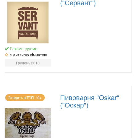
("Сервант")
Рекомендуємо
з дитячою кімнатою
Грудень 2018
Пивоварня "Oskar"
Входить в ТОП-10+
("Оскар")