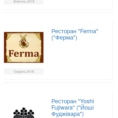
Жовтень 2018
Ресторан "Ferma"
("Ферма")
Грудень 2018
Ресторан "Yoshi
Fujiwara" ("Йоші
Фуджівара")