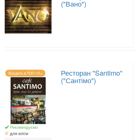
("Вано")
Ресторан "Santimo"
Входить в ТОП-10+
("Сантімо")
Рекомендуємо
для еліти