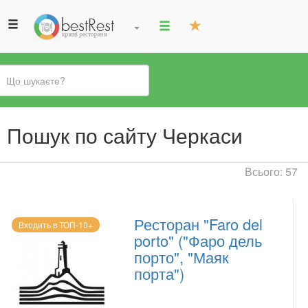
Ви
Пошук по сайту Черкаси
є
тут
Всього: 57
Ресторан "Faro del
Входить в ТОП-10+
porto" ("Фаро дель
порто", "Маяк
порта")