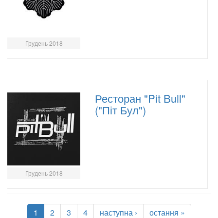
Грудень 2018
Ресторан "Pit Bull"
("Піт Бул")
Грудень 2018
1
2
3
4
наступна ›
остання »